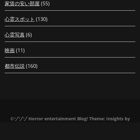
家賃の安い部屋
(55)
心霊スポット
(130)
心霊写真
(6)
映画
(11)
都市伝説
(160)
【毎日更新！】夏の特別編もうすぐ
【配信中！】新
配信！行ってはイケない日本全国ツ
みだヨ！最恐に
©ゾゾゾ Horror entertainment Blog!
Theme:
Insights
by
アーウィーク！8/10〜8/13裏面で3
所恐怖症の落合
Themeinwp
分ちょっとの新作が毎日更新決定！
ート！」がゾゾ