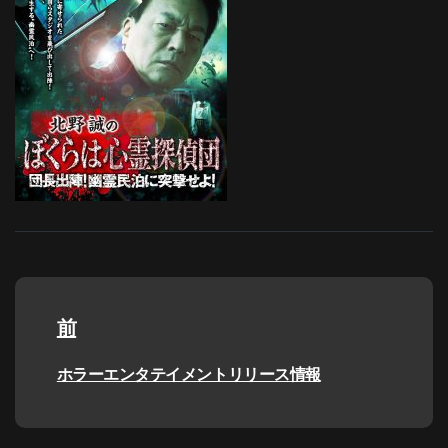
投
稿
前
ナ
過
ホラーエンタテイメントリリース情報
去
ビ
の
投