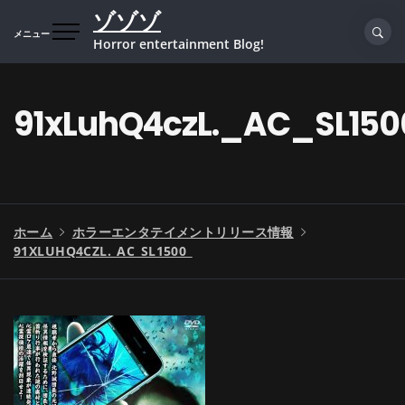
コ
ゾゾゾ
ン
メニュー
Horror entertainment Blog!
テ
ン
ツ
91xLuhQ4czL._AC_SL15
へ
ス
キ
ッ
プ
ホーム
ホラーエンタテイメントリリース情報
91XLUHQ4CZL._AC_SL1500_