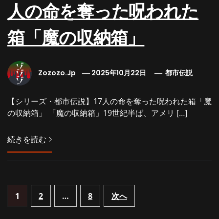
人の命を奪った呪われた
箱「魔の収納箱」
Zozozo.jp
2025年10月22日
都市伝説
【シリーズ・都市伝説】17人の命を奪った呪われた箱「魔
の収納箱」 「魔の収納箱」19世紀半ば、アメリ […]
続きを読む
投
1
2
…
8
次へ
【配信中！】新作「【岐阜県】夏休
【夏の特別編26
みだヨ！最恐に恐ろしい階段？！高
会える！先行上
稿
所恐怖症の落合が半泣きの突撃レポ
定！新作グッズ