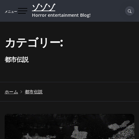
コ
ゾゾゾ
ン
メニュー
Horror entertainment Blog!
テ
ン
ツ
カテゴリー:
へ
ス
キ
都市伝説
ッ
プ
ホーム
都市伝説