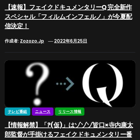
【速報】フェイクドキュメンタリーQ 完全新作
スペシャル「フィルムインフェルノ」が今夏配
信決定！
作成者:
Zozozo.jp
2022年6月25日
テレビ番組
ニュース
リリース情報
【情報解禁】「?(仮)」はゾゾゾ皆口×寺内康太
郎監督が手掛けるフェイクドキュメンタリー番