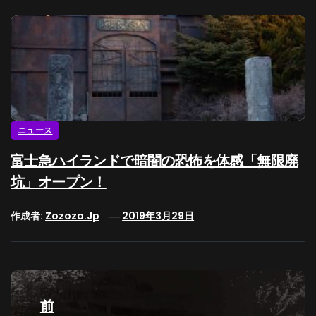
ニュース
富士急ハイランドで暗闇の恐怖を体感「無限廃
坑」オープン！
作成者:
Zozozo.jp
2019年3月29日
投
稿
前