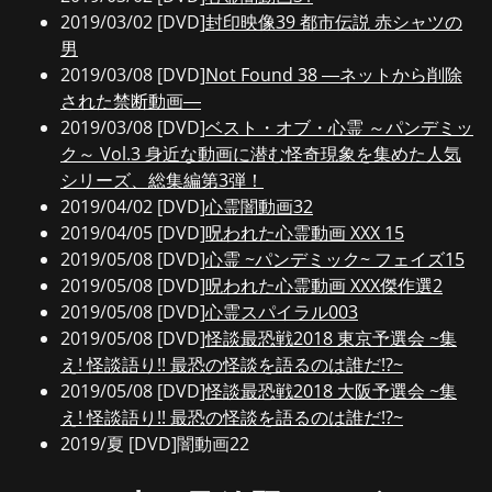
2019/03/02 [DVD]
封印映像39 都市伝説 赤シャツの
男
2019/03/08 [DVD]
Not Found 38 ―ネットから削除
された禁断動画―
2019/03/08 [DVD]
ベスト・オブ・心霊 ～パンデミッ
ク～ Vol.3 身近な動画に潜む怪奇現象を集めた人気
シリーズ、総集編第3弾！
2019/04/02 [DVD]
心霊闇動画32
2019/04/05 [DVD]
呪われた心霊動画 XXX 15
2019/05/08 [DVD]
心霊 ~パンデミック~ フェイズ15
2019/05/08 [DVD]
呪われた心霊動画 XXX傑作選2
2019/05/08 [DVD]
心霊スパイラル003
2019/05/08 [DVD]
怪談最恐戦2018 東京予選会 ~集
え! 怪談語り!! 最恐の怪談を語るのは誰だ!?~
2019/05/08 [DVD]
怪談最恐戦2018 大阪予選会 ~集
え! 怪談語り!! 最恐の怪談を語るのは誰だ!?~
2019/夏 [DVD]闇動画22