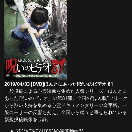
2019/04/03 [DVD]ほんとにあった!呪いのビデオ 81
一般投稿による心霊映像を集めた人気シリーズ「ほんとに
あった!呪いのビデオ」の第81弾。全国の“ほん呪”フリーク
から熱い支持を集める心霊ドキュメンタリーの金字塔。一
般ユーザーの反響も交え、全国から続々と寄せられている
新規投稿映像を収録。
2019/03/02 [DVD]
心霊闇動画31