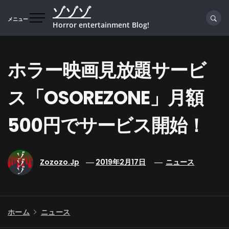
コ
ゾゾゾ
ン
メニュー
Horror entertainment Blog!
テ
ン
ツ
ホラー映画見放題サービ
へ
ス
ス「OSOREZONE」月額
キ
ッ
プ
500円でサービス開始！
Zozozo.jp
2019年2月17日
ニュース
ホーム
ニュース