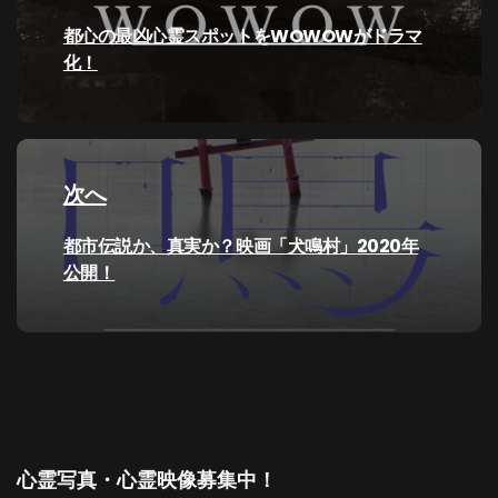
ナ
過
都心の最凶心霊スポットをWOWOWがドラマ
去
化！
ビ
の
投
ゲ
稿:
ー
次へ
シ
次
都市伝説か、真実か？映画「犬鳴村」2020年
の
公開！
ョ
投
ン
稿:
心霊写真・心霊映像募集中！