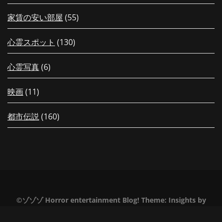
家賃の安い部屋
(55)
心霊スポット
(130)
心霊写真
(6)
映画
(11)
都市伝説
(160)
【配信中！】新作「【岐阜県】夏休
【夏の特別編26
みだヨ！最恐に恐ろしい階段？！高
会える！先行上
©ゾゾゾ Horror entertainment Blog!
Theme:
Insights
by
所恐怖症の落合が半泣きの突撃レポ
定！新作グッズ
Themeinwp
ート！」がゾゾゾの裏面で公開！
会や撮影会