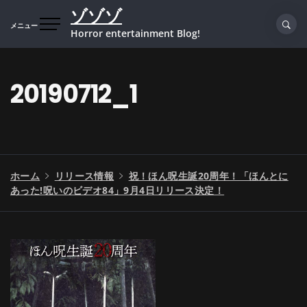
コ
ゾゾゾ
ン
メニュー
Horror entertainment Blog!
テ
ン
ツ
20190712_1
へ
ス
キ
ッ
プ
ホーム
リリース情報
祝！ほん呪生誕20周年！「ほんとに
あった!呪いのビデオ84」9月4日リリース決定！