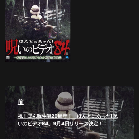
投
稿
前
ナ
過
祝！ほん呪生誕20周年！「ほんとにあった!呪
去
いのビデオ84」9月4日リリース決定！
ビ
の
投