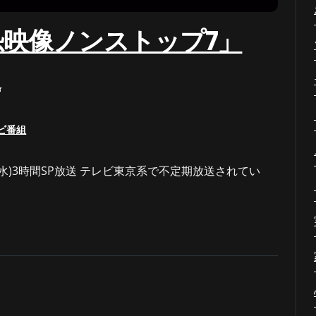
映像ノンストップ7」
送
ビ番組
水)3時間SP放送 テレビ東京系で不定期放送されてい