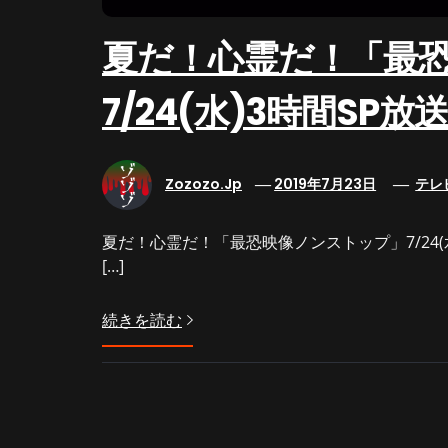
夏だ！心霊だ！「最恐
7/24(水)3時間SP放
Zozozo.jp
2019年7月23日
テレ
夏だ！心霊だ！「最恐映像ノンストップ」7/24(
[…]
続きを読む