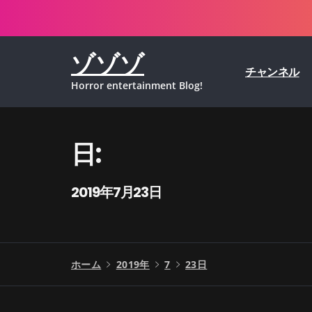
コ
ン
テ
ゾゾゾ
ン
チャンネル
ツ
Horror entertainment Blog!
へ
ス
キ
ッ
日:
プ
2019年7月23日
ホーム
2019年
7
23日