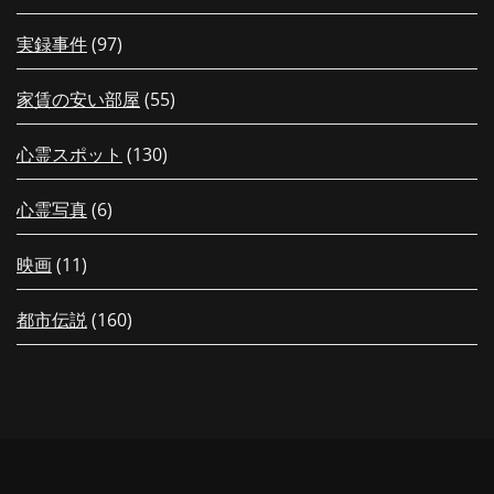
実録事件
(97)
家賃の安い部屋
(55)
心霊スポット
(130)
心霊写真
(6)
映画
(11)
都市伝説
(160)
【配信中！】新作「【岐阜県】夏休
【夏の特別編26
みだヨ！最恐に恐ろしい階段？！高
会える！先行上