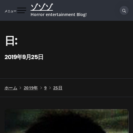
コ
ゾゾゾ
ン
メニュー
Horror entertainment Blog!
テ
ン
ツ
日:
へ
ス
キ
2019年9月25日
ッ
プ
ホーム
2019年
9
25日