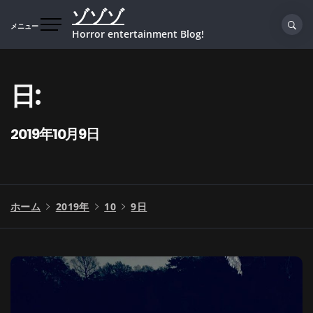
コ
ゾゾゾ
ン
メニュー
Horror entertainment Blog!
テ
ン
ツ
日:
へ
ス
キ
2019年10月9日
ッ
プ
ホーム
2019年
10
9日