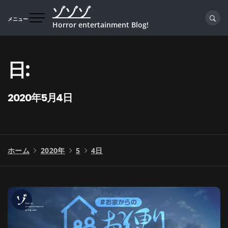
コ
ゾゾゾ
ン
メニュー
Horror entertainment Blog!
テ
ン
ツ
日:
へ
ス
キ
2020年5月4日
ッ
プ
ホーム
2020年
5
4日