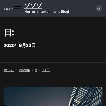
コ
ゾゾゾ
ン
メニュー
Horror entertainment Blog!
テ
ン
ツ
日:
へ
ス
キ
2020年9月23日
ッ
プ
ホーム
2020年
9
23日