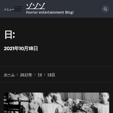
コ
ゾゾゾ
ン
メニュー
Horror entertainment Blog!
テ
ン
ツ
日:
へ
ス
キ
2021年10月18日
ッ
プ
ホーム
2021年
10
18日