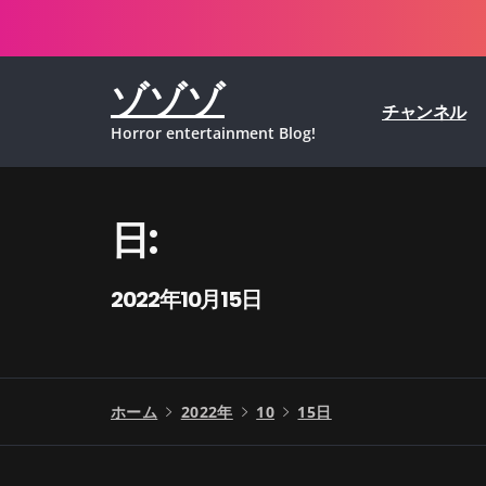
コ
ン
テ
ゾゾゾ
ン
チャンネル
ツ
Horror entertainment Blog!
へ
ス
キ
ッ
日:
プ
2022年10月15日
ホーム
2022年
10
15日