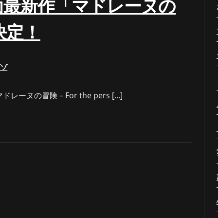
面最新作「マドレーヌの
開決定！
ゾゾ
冒険 – For the pers […]