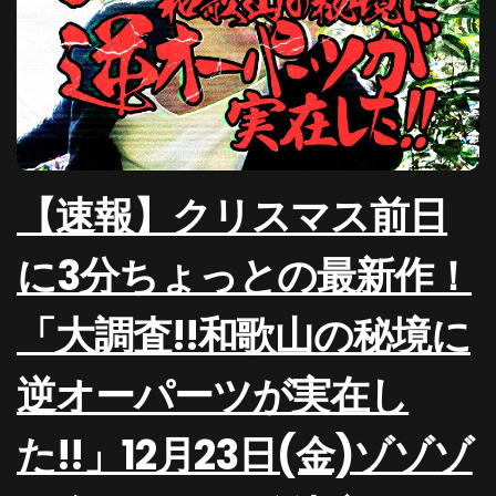
【速報】クリスマス前日
に3分ちょっとの最新作！
「大調査!!和歌山の秘境に
逆オーパーツが実在し
た!!」12月23日(金)ゾゾゾ