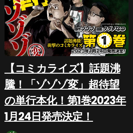
【コミカライズ】話題沸
騰！「ゾゾゾ変」超待望
の単行本化！第1巻2023年
1月24日発売決定！