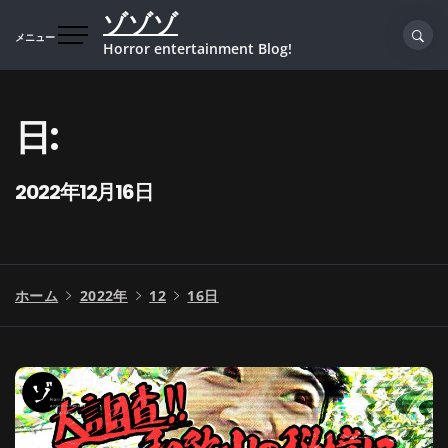
コ
ゾゾゾ
ン
メニュー
Horror entertainment Blog!
テ
ン
ツ
日:
へ
ス
キ
2022年12月16日
ッ
プ
ホーム
2022年
12
16日