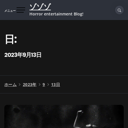
コ
ゾゾゾ
ン
メニュー
Horror entertainment Blog!
テ
ン
ツ
日:
へ
ス
キ
2023年9月13日
ッ
プ
ホーム
2023年
9
13日