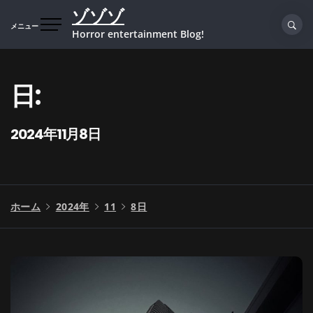
コ
ゾゾゾ
ン
メニュー
Horror entertainment Blog!
テ
ン
ツ
日:
へ
ス
キ
2024年11月8日
ッ
プ
ホーム
2024年
11
8日