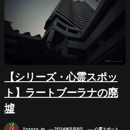
【シリーズ・心霊スポッ
ト】ラートブーラナの廃
墟
Zozozo.jp
2024年11月8日
心霊スポット