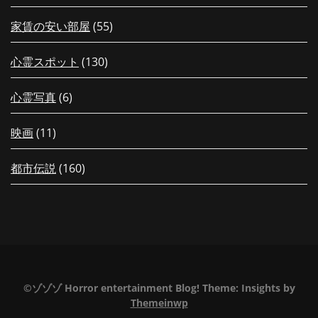
家賃の安い部屋
(55)
心霊スポット
(130)
心霊写真
(6)
映画
(11)
都市伝説
(160)
©ゾゾゾ Horror entertainment Blog!
Theme:
Insights
by
Themeinwp
【毎日更新！】夏の特別編もうすぐ
【配信中！】新