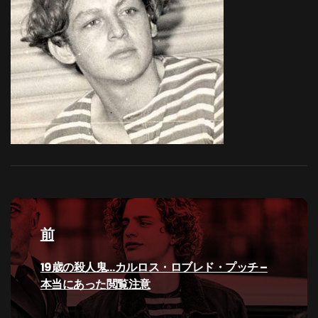
投
稿
前
ナ
過
19歳の殺人鬼…カルロス・ロブレド・プッチ –
去
本当にあった閲覧注意
ビ
の
投