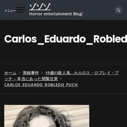
コ
ゾゾゾ
ン
メニュー
Horror entertainment Blog!
テ
ン
ツ
Carlos_Eduardo_Roble
へ
ス
キ
ッ
プ
ホーム
実録事件
19歳の殺人鬼…カルロス・ロブレド・プ
ッチ – 本当にあった閲覧注意
CARLOS_EDUARDO_ROBLEDO_PUCH