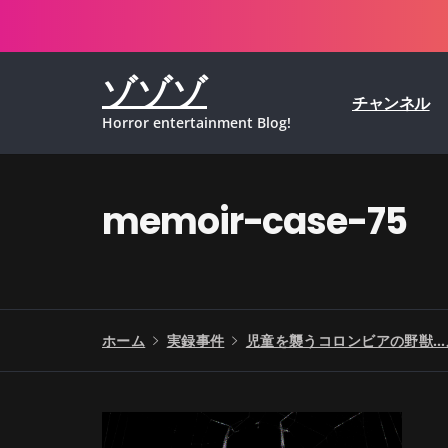
コ
ン
テ
ゾゾゾ
ン
チャンネル
ツ
Horror entertainment Blog!
へ
ス
キ
ッ
memoir-case-75
プ
ホーム
実録事件
児童を襲うコロンビアの野獣…