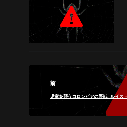
投
稿
前
ナ
過
児童を襲うコロンビアの野獣…ルイス・
ビ
去
の
ゲ
投
稿: