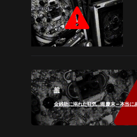
投
稿
前
ナ
過
金銭欲に溺れた狂気…堀 慶末 – 本当
ビ
去
の
ゲ
投
稿: