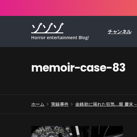
コ
ン
テ
ゾゾゾ
ン
チャンネル
ツ
Horror entertainment Blog!
へ
ス
キ
ッ
memoir-case-83
プ
ホーム
実録事件
金銭欲に溺れた狂気…堀 慶末 