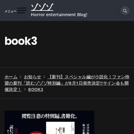
コ
ゾゾゾ
ン
メニュー
Horror entertainment Blog!
テ
ン
ツ
book3
へ
ス
キ
ッ
プ
ホーム
お知らせ
【新刊】スペシャル編が小説化！ファン待
望の新刊「読むゾゾゾ特別編」が8月1日発売決定!!サイン会も開
催決定！
BOOK3