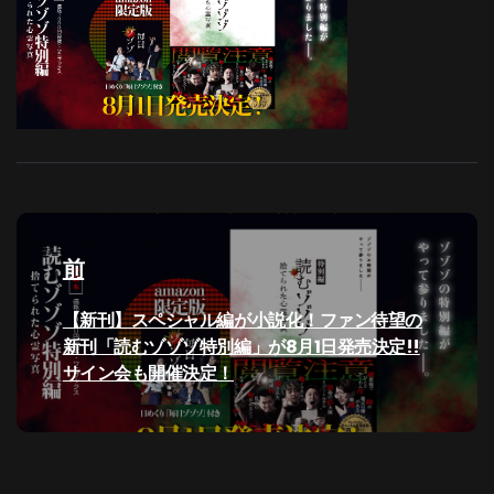
投
稿
前
ナ
過
【新刊】スペシャル編が小説化！ファン待望の
去
新刊「読むゾゾゾ特別編」が8月1日発売決定!!
ビ
の
サイン会も開催決定！
投
ゲ
稿:
ー