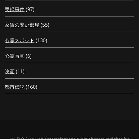
実録事件
(97)
家賃の安い部屋
(55)
心霊スポット
(130)
心霊写真
(6)
映画
(11)
都市伝説
(160)
【配信中！】新作「【岐阜県】夏休
【夏の特別編26
みだヨ！最恐に恐ろしい階段？！高
会える！先行上