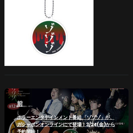
投
稿
前
ナ
過
ホラーエンタテインメント番組 「ゾゾゾ」が、
去
ガシャポンオンラインにて登場！3/24(金)から
ビ
の
予約開始！