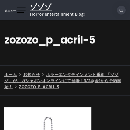
コ
ゾゾゾ
ン
メニュー
Horror entertainment Blog!
テ
ン
ツ
zozozo_p_acril-5
へ
ス
キ
ッ
プ
ホーム
お知らせ
ホラーエンタテインメント番組 「ゾゾ
ゾ」が、ガシャポンオンラインにて登場！3/24(金)から予約開
始！
ZOZOZO_P_ACRIL-5