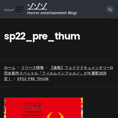
コ
ゾゾゾ
ン
メニュー
Horror entertainment Blog!
テ
ン
ツ
sp22_pre_thum
へ
ス
キ
ッ
プ
ホーム
リリース情報
【速報】フェイクドキュメンタリーQ
完全新作スペシャル「フィルムインフェルノ」が今夏配信決
定！
SP22_PRE_THUM