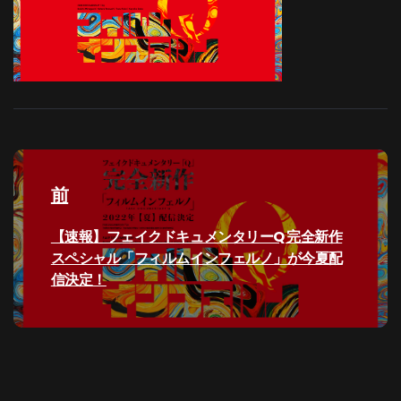
投
稿
前
ナ
過
【速報】フェイクドキュメンタリーQ 完全新作
去
スペシャル「フィルムインフェルノ」が今夏配
ビ
の
信決定！
投
ゲ
稿:
ー
シ