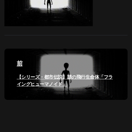
投
稿
前
ナ
過
【シリーズ・都市伝説】謎の飛行生命体「フラ
去
イングヒューマノイド」
ビ
の
投
ゲ
稿:
ー
シ