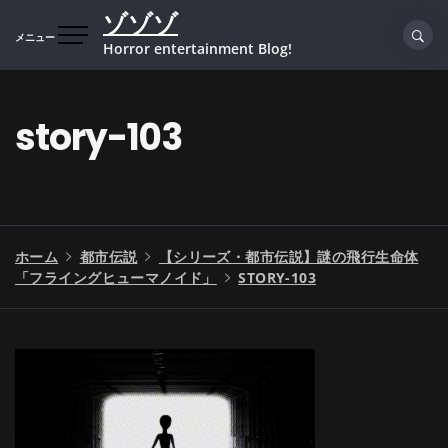
コ
ゾゾゾ
ン
メニュー
Horror entertainment Blog!
テ
ン
ツ
story-103
へ
ス
キ
ッ
プ
ホーム
都市伝説
【シリーズ・都市伝説】謎の飛行生命体
「フライングヒューマノイド」
STORY-103