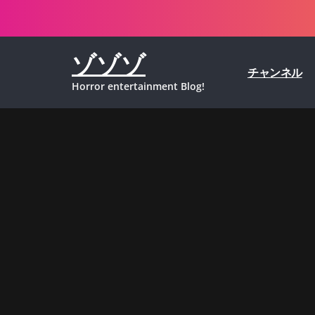
コ
ン
テ
ゾゾゾ
ン
チャンネル
ツ
Horror entertainment Blog!
へ
ス
キ
ッ
プ