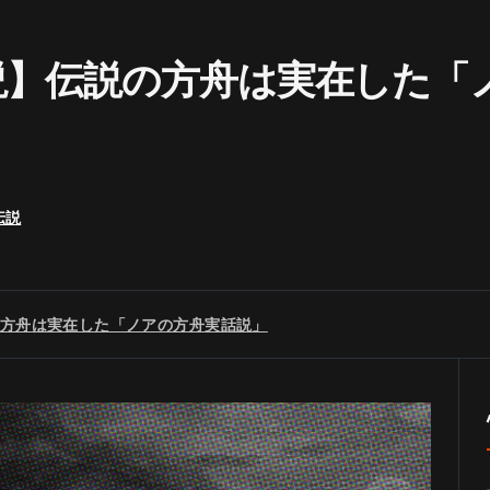
説】伝説の方舟は実在した「
伝説
方舟は実在した「ノアの方舟実話説」