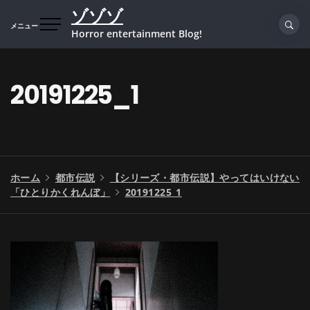
コ
ゾゾゾ
ン
メニュー
Horror entertainment Blog!
テ
ン
ツ
20191225_1
へ
ス
キ
ッ
プ
ホーム
都市伝説
【シリーズ・都市伝説】やってはいけない
「ひとりかくれんぼ」
20191225_1