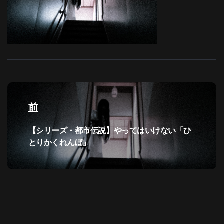
投
稿
前
ナ
過
【シリーズ・都市伝説】やってはいけない「ひ
去
とりかくれんぼ」
ビ
の
投
ゲ
稿:
ー
シ