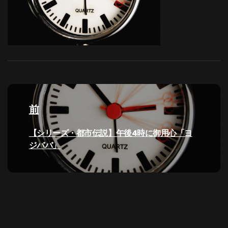
投
稿
前
ナ
過
【シリーズ・都市伝説】午後4時に御用心「ヨ
去
ジババ」
ビ
の
投
ゲ
稿:
ー
シ