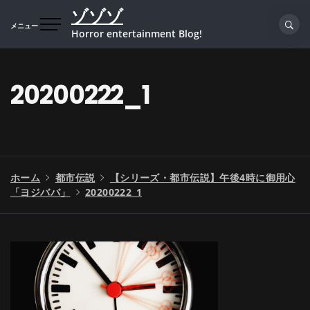
コ
ゾゾゾ
ン
メニュー
Horror entertainment Blog!
テ
ン
ツ
20200222_1
へ
ス
キ
ッ
プ
ホーム
都市伝説
【シリーズ・都市伝説】午後4時に御用心
「ヨジババ」
20200222_1