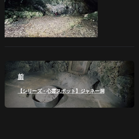
投
稿
前
ナ
過
【シリーズ・心霊スポット】ジャネー洞
去
ビ
の
投
ゲ
稿:
ー