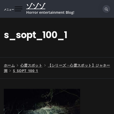
コ
ゾゾゾ
ン
メニュー
Horror entertainment Blog!
テ
ン
ツ
s_sopt_100_1
へ
ス
キ
ッ
プ
ホーム
心霊スポット
【シリーズ・心霊スポット】ジャネー
洞
S_SOPT_100_1