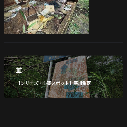
投
稿
前
ナ
過
【シリーズ・心霊スポット】寒川集落
去
ビ
の
投
ゲ
稿:
ー