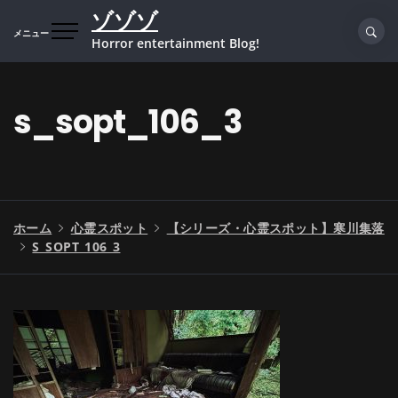
コ
ゾゾゾ
ン
メニュー
Horror entertainment Blog!
テ
ン
ツ
s_sopt_106_3
へ
ス
キ
ッ
プ
ホーム
心霊スポット
【シリーズ・心霊スポット】寒川集落
S_SOPT_106_3