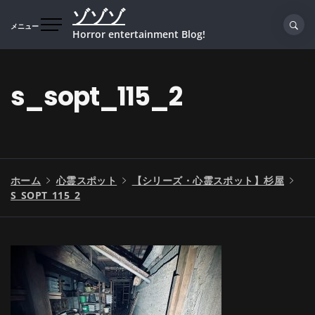
コ
ゾゾゾ
ン
メニュー
Horror entertainment Blog!
テ
ン
ツ
s_sopt_115_2
へ
ス
キ
ッ
プ
ホーム
心霊スポット
【シリーズ・心霊スポット】杉屋
S_SOPT_115_2