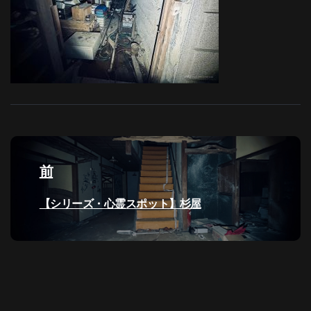
投
稿
前
ナ
過
【シリーズ・心霊スポット】杉屋
去
ビ
の
投
ゲ
稿:
ー