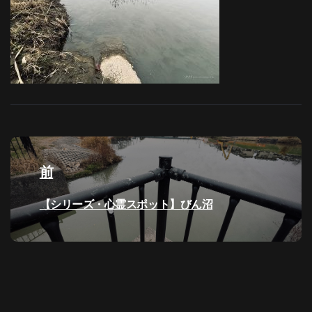
投
稿
前
ナ
過
【シリーズ・心霊スポット】びん沼
去
ビ
の
投
ゲ
稿:
ー