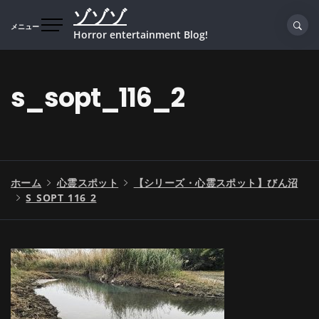
コ
ゾゾゾ
ン
メニュー
Horror entertainment Blog!
テ
ン
ツ
s_sopt_116_2
へ
ス
キ
ッ
プ
ホーム
心霊スポット
【シリーズ・心霊スポット】びん沼
S_SOPT_116_2