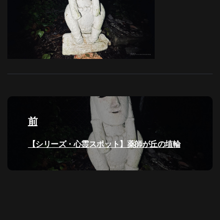
投
稿
前
ナ
過
【シリーズ・心霊スポット】薬師が丘の埴輪
去
ビ
の
投
ゲ
稿:
ー