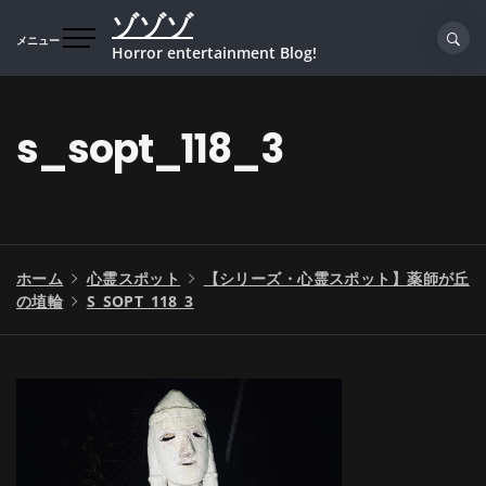
コ
ゾゾゾ
ン
メニュー
Horror entertainment Blog!
テ
ン
ツ
s_sopt_118_3
へ
ス
キ
ッ
プ
ホーム
心霊スポット
【シリーズ・心霊スポット】薬師が丘
の埴輪
S_SOPT_118_3