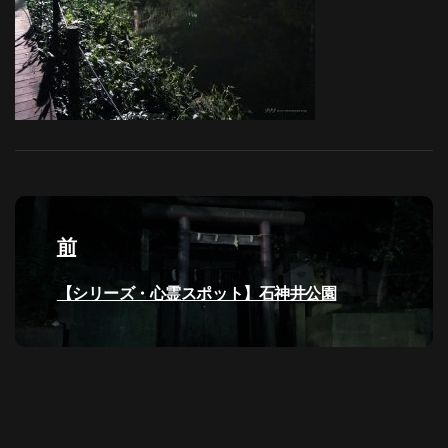
投
稿
前
ナ
過
【シリーズ・心霊スポット】石神井公園
去
ビ
の
投
ゲ
稿:
ー