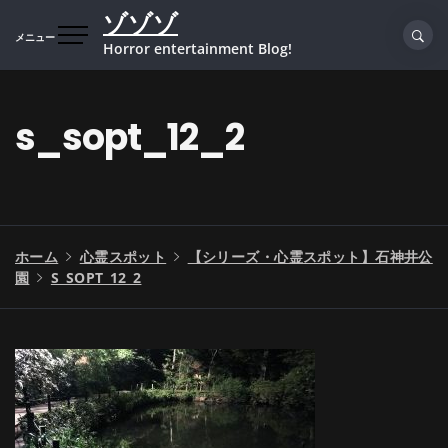
コ
ゾゾゾ
ン
メニュー
Horror entertainment Blog!
テ
ン
ツ
s_sopt_12_2
へ
ス
キ
ッ
プ
ホーム
心霊スポット
【シリーズ・心霊スポット】石神井公
園
S_SOPT_12_2