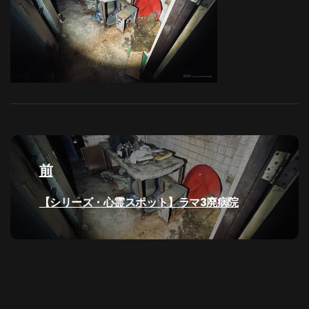
投
稿
前
ナ
過
【シリーズ・心霊スポット】ラマ3廃病院
去
ビ
の
投
ゲ
稿:
ー