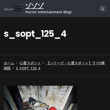
コ
ゾゾゾ
ン
メニュー
Horror entertainment Blog!
テ
ン
ツ
s_sopt_125_4
へ
ス
キ
ッ
プ
ホーム
心霊スポット
【シリーズ・心霊スポット】ラマ3廃
病院
S_SOPT_125_4