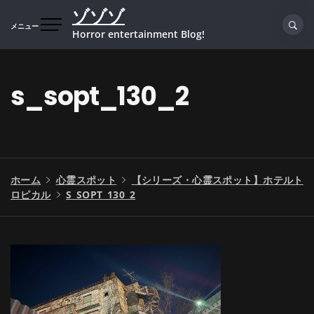
コ
ゾゾゾ
ン
メニュー
Horror entertainment Blog!
テ
ン
ツ
s_sopt_130_2
へ
ス
キ
ッ
プ
ホーム
心霊スポット
【シリーズ・心霊スポット】ホテルト
ロピカル
S_SOPT_130_2