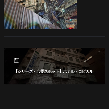
投
稿
前
ナ
過
【シリーズ・心霊スポット】ホテルトロピカル
去
ビ
の
投
ゲ
稿:
ー