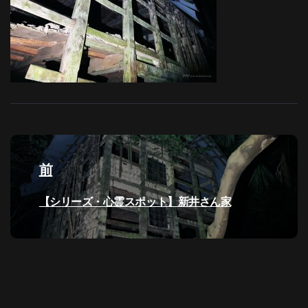
投
稿
前
ナ
過
【シリーズ・心霊スポット】新井さん家
去
ビ
の
投
ゲ
稿:
ー