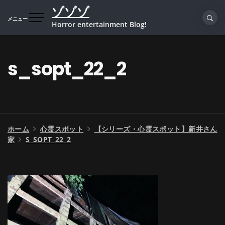
コ
ゾゾゾ
ン
メニュー
Horror entertainment Blog!
テ
ン
ツ
s_sopt_22_2
へ
ス
キ
ッ
プ
ホーム
心霊スポット
【シリーズ・心霊スポット】新井さん
家
S_SOPT_22_2