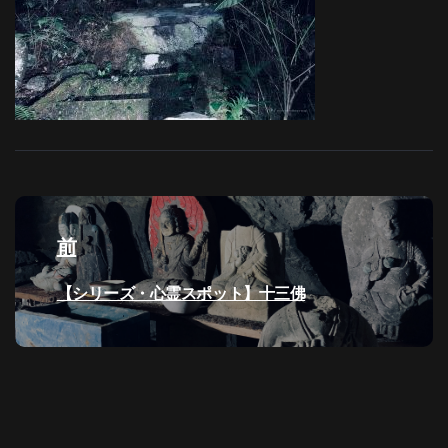
投
稿
前
ナ
過
【シリーズ・心霊スポット】十三佛
去
ビ
の
投
ゲ
稿:
ー