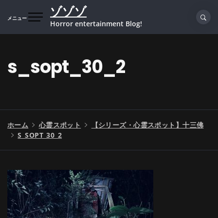
コ
ゾゾゾ
ン
メニュー
Horror entertainment Blog!
テ
ン
ツ
s_sopt_30_2
へ
ス
キ
ッ
プ
ホーム
心霊スポット
【シリーズ・心霊スポット】十三佛
S_SOPT_30_2