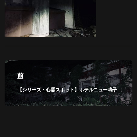
投
稿
前
ナ
過
【シリーズ・心霊スポット】ホテルニュー鳴子
去
ビ
の
投
ゲ
稿:
ー