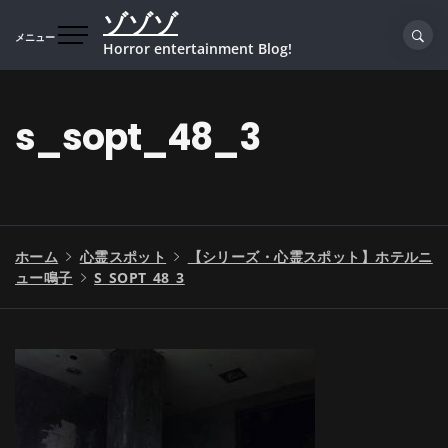
コ
ゾゾゾ
ン
メニュー
Horror entertainment Blog!
テ
ン
ツ
s_sopt_48_3
へ
ス
キ
ッ
プ
ホーム
心霊スポット
【シリーズ・心霊スポット】ホテルニ
ュー鳴子
S_SOPT_48_3