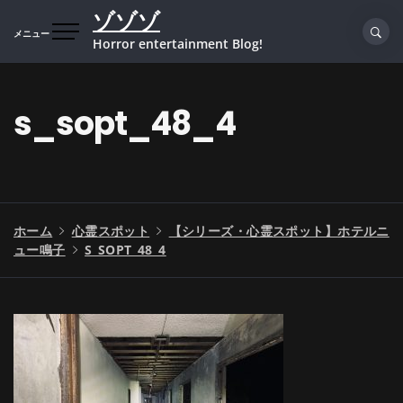
コ
ゾゾゾ
ン
メニュー
Horror entertainment Blog!
テ
ン
ツ
s_sopt_48_4
へ
ス
キ
ッ
プ
ホーム
心霊スポット
【シリーズ・心霊スポット】ホテルニ
ュー鳴子
S_SOPT_48_4