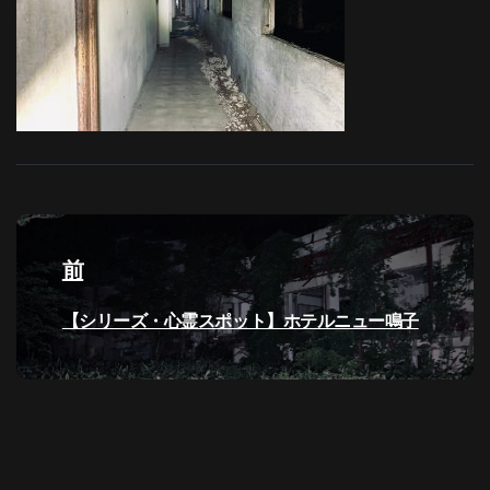
投
稿
前
ナ
過
【シリーズ・心霊スポット】ホテルニュー鳴子
去
ビ
の
投
ゲ
稿:
ー