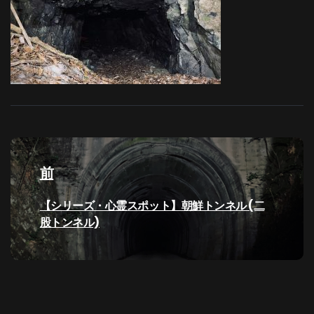
投
稿
前
ナ
過
【シリーズ・心霊スポット】朝鮮トンネル (二
去
股トンネル)
ビ
の
投
ゲ
稿:
ー