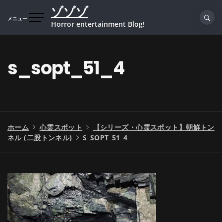
コ
ゾゾゾ
ン
メニュー
Horror entertainment Blog!
テ
ン
ツ
s_sopt_51_4
へ
ス
キ
ッ
プ
ホーム
心霊スポット
【シリーズ・心霊スポット】朝鮮トン
ネル (二股トンネル)
S_SOPT_51_4