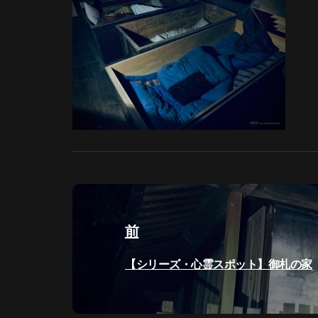
投
稿
前
ナ
過
【シリーズ・心霊スポット】御札の家
ビ
去
の
ゲ
投