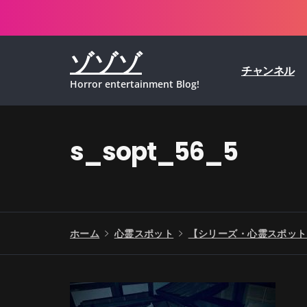
コ
ン
テ
ゾゾゾ
ン
チャンネル
ツ
Horror entertainment Blog!
へ
ス
キ
ッ
s_sopt_56_5
プ
ホーム
心霊スポット
【シリーズ・心霊スポット