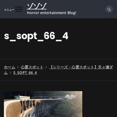
コ
ゾゾゾ
ン
メニュー
Horror entertainment Blog!
テ
ン
ツ
s_sopt_66_4
へ
ス
キ
ッ
プ
ホーム
心霊スポット
【シリーズ・心霊スポット】天ヶ瀬ダ
ム
S_SOPT_66_4