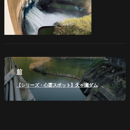
投
稿
前
ナ
過
【シリーズ・心霊スポット】天ヶ瀬ダム
去
ビ
の
投
ゲ
稿:
ー