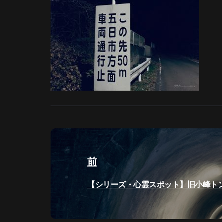
投
稿
前
ナ
過
【シリーズ・心霊スポット】旧小峰ト
ビ
去
の
ゲ
投