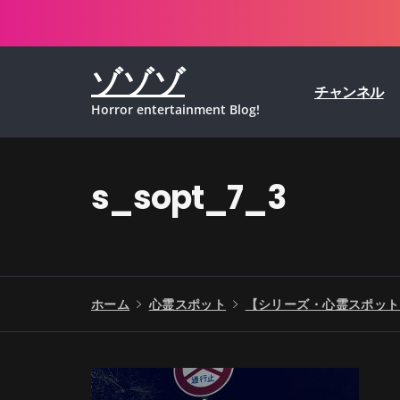
コ
ン
テ
ゾゾゾ
ン
チャンネル
ツ
Horror entertainment Blog!
へ
ス
キ
ッ
s_sopt_7_3
プ
ホーム
心霊スポット
【シリーズ・心霊スポット