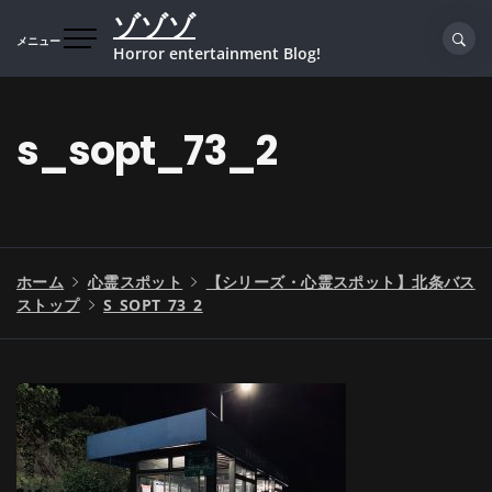
コ
ゾゾゾ
ン
メニュー
Horror entertainment Blog!
テ
ン
ツ
s_sopt_73_2
へ
ス
キ
ッ
プ
ホーム
心霊スポット
【シリーズ・心霊スポット】北条バス
ストップ
S_SOPT_73_2