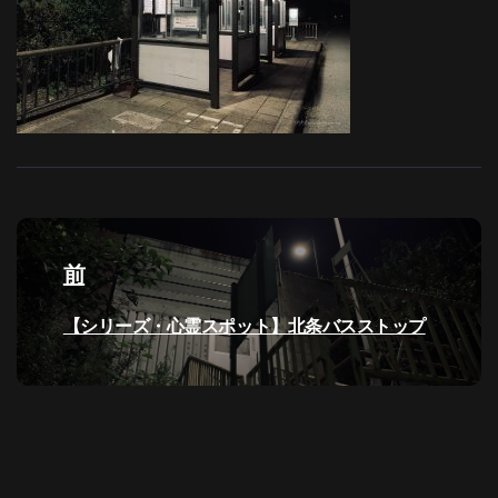
投
稿
前
ナ
過
【シリーズ・心霊スポット】北条バスストップ
去
ビ
の
投
ゲ
稿:
ー