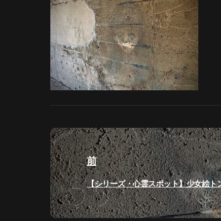
投
稿
前
ナ
過
【シリーズ・心霊スポット】少女絵ト
ビ
去
の
ゲ
投