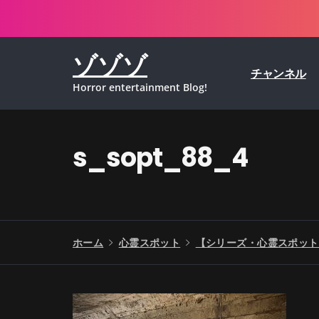
コ
ン
テ
ゾゾゾ
ン
チャンネル
ツ
Horror entertainment Blog!
へ
ス
キ
ッ
s_sopt_88_4
プ
ホーム
心霊スポット
【シリーズ・心霊スポット