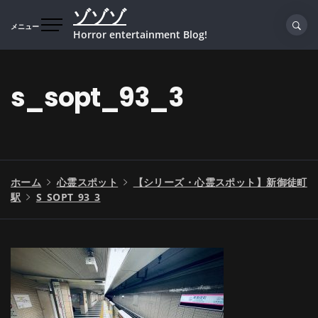
コ
ゾゾゾ
ン
メニュー
Horror entertainment Blog!
テ
ン
ツ
s_sopt_93_3
へ
ス
キ
ッ
プ
ホーム
心霊スポット
【シリーズ・心霊スポット】新御徒町
駅
S_SOPT_93_3