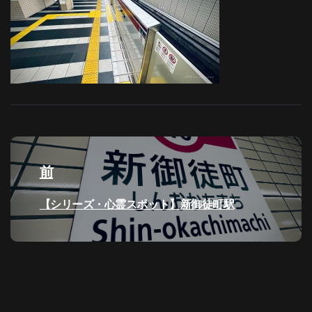
投
稿
前
ナ
過
【シリーズ・心霊スポット】新御徒町駅
去
ビ
の
投
ゲ
稿:
ー