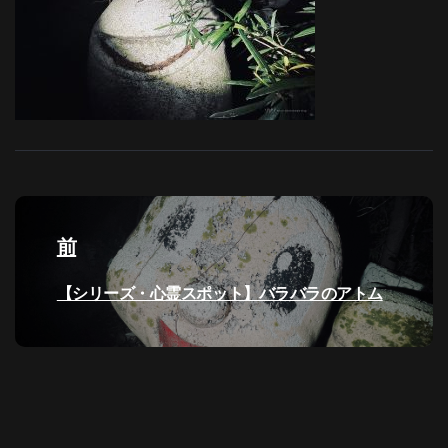
投
稿
前
ナ
過
【シリーズ・心霊スポット】バラバラのアトム
去
ビ
の
投
ゲ
稿:
ー