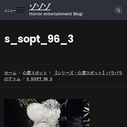
コ
ゾゾゾ
ン
メニュー
Horror entertainment Blog!
テ
ン
ツ
s_sopt_96_3
へ
ス
キ
ッ
プ
ホーム
心霊スポット
【シリーズ・心霊スポット】バラバラ
のアトム
S_SOPT_96_3