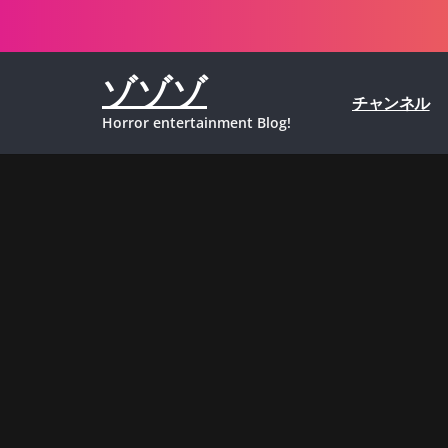
コ
ン
テ
ゾゾゾ
ン
チャンネル
ツ
Horror entertainment Blog!
へ
ス
キ
ッ
プ