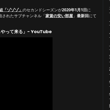
番組「ゾゾゾ」
のセカンドシーズンが
2020年1月1日
に
配信されたサブチャンネル「
家賃の安い部屋
」
最新回
にて
って来る」- YouTube