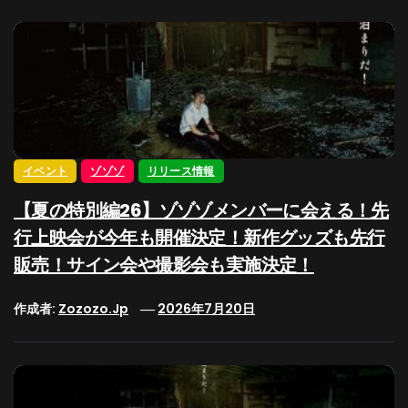
イベント
ゾゾゾ
リリース情報
【夏の特別編26】ゾゾゾメンバーに会える！先
行上映会が今年も開催決定！新作グッズも先行
販売！サイン会や撮影会も実施決定！
作成者:
Zozozo.jp
2026年7月20日