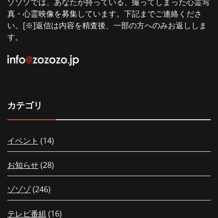
ゾゾゾでは、あなたが持っている、撮ってしまった心霊写
真・心霊映像を募集しています。下記までご連絡くださ
い。[※]返信は内容を精査後、一部の方へのみお返ししま
す。
カテゴリ
イベント
(14)
お知らせ
(28)
ゾゾゾ
(246)
【配信中！】新作「【岐阜県】夏休
【夏の特別編26
みだヨ！最恐に恐ろしい階段？！高
会える！先行上
テレビ番組
(16)
所恐怖症の落合が半泣きの突撃レポ
定！新作グッズ