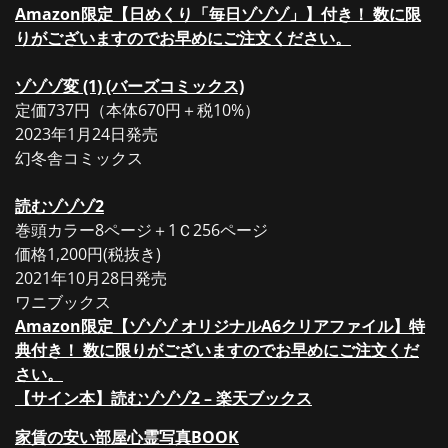
Amazon限定【日めくり「毎日ゾゾゾ」】付き！ 数に限
りがございますのでお早めにご注文ください。
ゾゾゾ変 (1) (バーズコミックス)
定価737円（本体670円＋税10%）
2023年1月24日発売
幻冬舎コミックス
読むゾゾゾ2
巻頭カラー8ページ＋1Ｃ256ページ
価格1,200円(税抜き)
2021年10月28日発売
ワニブックス
Amazon限定【ゾゾゾ オリジナルA6クリアファイル】特
典付き！ 数に限りがございますのでお早めにご注文くだ
さい。
【サイン本】読むゾゾゾ2 – 楽天ブックス
家賃の安い部屋心霊写真BOOK