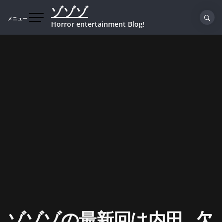
コ
ゾゾゾ
ン
メニュー
Horror entertainment Blog!
テ
ン
ツ
へ
ス
キ
ッ
プ
ゾゾゾの最新回は内田…欠