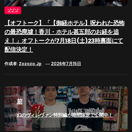
ゾゾゾ
【オフトーク】「【御経ホテル】呪われた恐怖
の最恐廃墟！香川・ホテル甚五郎のお経を追
え！」オフトークが7月18日(土)23時裏面にて
配信決定！
作成者:
Zozozo.jp
2026年7月15日
投
稿
前
ナ
過
幻のヴィレヴァン特別編が期間限定で公開中！
去
ビ
の