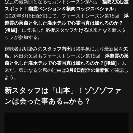
ゾ」
の最新回となるセカンドシーズン第5話「
福島2大心霊
スポット！幽霊ペンション＆横向ロッジスペシャル
」
(2020年3月6日配信)にて、ファーストシーズン第15回「
浮
遊霊の巣窟と化した廃ホテルで心霊写真は撮れるのか？
[後編]
」に登場した
応援スタッフたける
以来となる新スタ
ッフが参加する。
視聴者お馴染みの
スタッフ内田
は諸事象により
最新回
を
欠
席
。内田の欠席もファーストシーズン第15回「
浮遊霊の巣
窟と化した廃ホテルで心霊写真は撮れるのか？[後編]
」以
来だ。気になる欠席の理由は
3月6日配信の最新回
で確認し
よう。
新スタッフは「山本」！ゾゾゾファ
ンは会った事ある…かも？