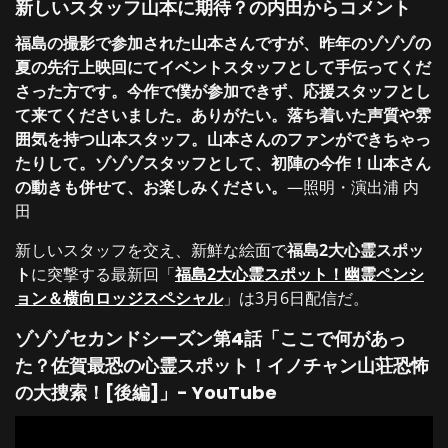
新しいスタッフ山本に期待？の内田からコメント
福島の撮影で参加された山本さんですが、昨年のゾゾゾの
夏の先行上映回にてイベントスタッフとして手伝ってくだ
さった方です。今作で僕が参加できず、応援スタッフとし
て来てくださいました。ありがたい。落ち着いた声質や雰
囲気を持つ山本スタッフ。山本さんのファンができちゃっ
たりして。ゾゾゾスタッフとして、初陣の今作！山本さん
の動きも併せて、お楽しみください。
—照明・演出浦 内
田
新しいスタッフを交え、新鮮な絵面で
福島2大心霊スポッ
ト
に突撃する最新回「
福島2大心霊スポット！幽霊ペンシ
ョン＆横向ロッジスペシャル
」は3月6日配信だ。
ゾゾゾセカンドシーズン第4話「
ここで何があっ
た？佐賀最恐の心霊スポット！イノチャン山荘恐怖
の大捜索！
[後編]」- YouTube