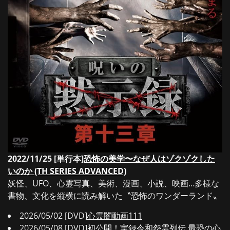
2022/11/25 [単行本]
恐怖の美学〜なぜ人はゾクゾクした
いのか (TH SERIES ADVANCED)
妖怪、UFO、心霊写真、美術、漫画、小説、映画…多様な
書物、文化を縦横に読み解いた〝恐怖のワンダーランド〟
2026/05/02 [DVD]
心霊闇動画111
2026/05/08 [DVD]
初公開！実録令和怨霊列伝 最恐の心