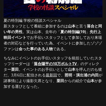
夏の特別編 学校の怪談スペシャル
新スタッフとして番組に参加するのは
山本
と言う
落合と同
い年の男性
。実は山本、去年の「
夏の特別編(19)
」
先行上
映回イベント
でお手伝いスタッフとして参加しており来場
者の対応などを行っていた為、イベントに参加したゾゾゾ
ファンは
会った事のある人物
である。
ちなみにイベントのお手伝いスタッフを統括していたスタ
ッフリーダーは「
落合陽平の10万ボルトTV
」のディレク
ター
栗田
。イベントのお手伝いとして
山本
を呼んだのも彼
だ。3月6日に配信される
最新回
で、
照明・演出浦の内田
が
諸事情により撮影欠席となり、
栗田
からの紹介で
山本
が参
加する運びとなった。