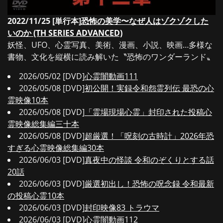
2022/11/25 [単行本]
恐怖の美学〜なぜ人はゾクゾクした
いのか (TH SERIES ADVANCED)
妖怪、UFO、心霊写真、美術、漫画、小説、映画…多様な
書物、文化を縦横に読み解いた〝恐怖のワンダーランド〟
2026/05/02 [DVD]
心霊闇動画111
2026/05/08 [DVD]
初公開！実録令和怨霊列伝 最恐の心
霊映像10本
2026/05/08 [DVD]
「霊場現場心霊」封印された投稿心
霊映像総集編三十本
2026/05/08 [DVD]
超厳選！「呪刻の古時計」2026年恐
すぎる心霊映像総集編30本
2026/06/03 [DVD]
真夜中の怪談 令和のぞくりとする話
20話
2026/06/03 [DVD]
厳選初出し！恐怖の呪念録 令和最新
の投稿心霊10本
2026/06/03 [DVD]
封印映像83 トラウマ
2026/06/03 [DVD]
心霊闇動画112