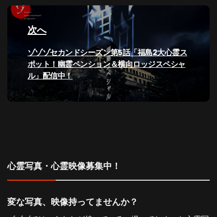
投
ゲ
稿:
次へ
ー
次
ゾゾゾセカンドシーズン第5話「福島2大心霊ス
シ
の
ポット！幽霊ペンション＆横向ロッジスペシャ
投
ル」配信中！
ョ
稿:
ン
心霊写真・心霊映像募集中！
変な写真、映像持ってませんか？