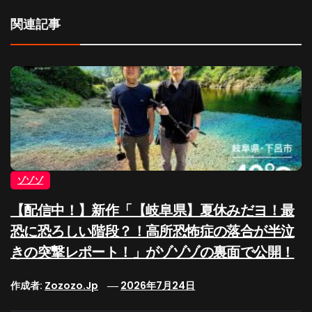
関連記事
ゾゾゾ
【配信中！】新作「【岐阜県】夏休みだヨ！最
恐に恐ろしい階段？！高所恐怖症の落合が半泣
きの突撃レポート！」がゾゾゾの裏面で公開！
作成者:
Zozozo.jp
2026年7月24日