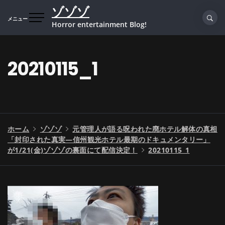
コ
ゾゾゾ
ン
メニュー
Horror entertainment Blog!
テ
ン
ツ
20210115_1
へ
ス
キ
ッ
プ
ホーム
ゾゾゾ
元管理人が語る呪われた廃ホテル解体の真相
「封印された真実—信州観光ホテル最期のドキュメンタリー」
が1/21(金)ゾゾゾの裏面にて配信決定！
20210115_1