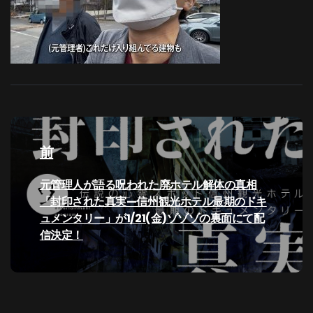
投
稿
前
ナ
過
元管理人が語る呪われた廃ホテル解体の真相
去
「封印された真実—信州観光ホテル最期のドキ
ビ
の
ュメンタリー」が1/21(金)ゾゾゾの裏面にて配
投
信決定！
ゲ
稿:
ー
シ