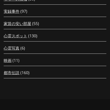
実録事件
(97)
家賃の安い部屋
(55)
心霊スポット
(130)
心霊写真
(6)
映画
(11)
都市伝説
(160)