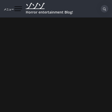
コ
ゾゾゾ
ン
メニュー
Horror entertainment Blog!
テ
ン
ツ
へ
ス
キ
ッ
プ