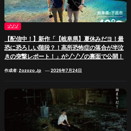
ゾゾゾ
【配信中！】新作「【岐阜県】夏休みだヨ！最
恐に恐ろしい階段？！高所恐怖症の落合が半泣
きの突撃レポート！」がゾゾゾの裏面で公開！
作成者:
Zozozo.jp
2026年7月24日