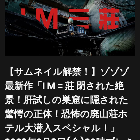
【サムネイル解禁！】ゾゾゾ
最新作「I M ≡ 莊 閉された絶
景！肝試しの巣窟に隠された
驚愕の正体！恐怖の廃山荘ホ
テル大潜入スペシャル！」