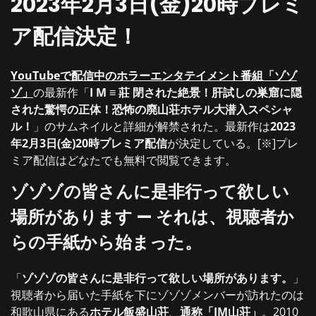
2023年2月3日(金)20時プレミ
ア配信決定！
YouTubeで配信中のホラーエンタテイメント番組「ゾゾ
ゾ」
の最新作「
I M ≡ 莊 閉された絶景！肝試しの巣窟に隠
された驚愕の正体！恐怖の廃山荘ホテル大潜入スペシャ
ル！
」のサムネイルと詳細が解禁された。最新作は
2023
年2月3日(金)20時プレミア配信
が決定している。[※]プレ
ミア配信はどなたでも無料で閲覧できます。
ゾゾゾの皆さんに是非行って欲しい
場所があります — それは、視聴者か
らの手紙から始まった。
「
ゾゾゾの皆さんに是非行って欲しい場所があります。
」
視聴者から届いた手紙を下にゾゾゾメンバーが訪れたのは
和歌山県にある
ホテル飯盛山荘
、
通称「IM山荘」
。2010