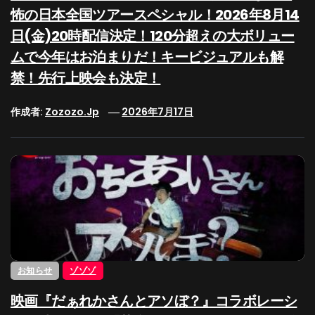
怖の日本全国ツアースペシャル！2026年8月14
日(金)20時配信決定！120分超えの大ボリュー
ムで今年はお泊まりだ！キービジュアルも解
禁！先行上映会も決定！
作成者:
Zozozo.jp
2026年7月17日
お知らせ
ゾゾゾ
映画『だぁれかさんとアソぼ？』コラボレーシ