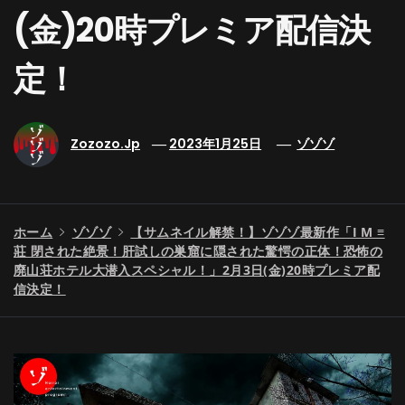
(金)20時プレミア配信決
定！
Zozozo.jp
2023年1月25日
ゾゾゾ
ホーム
ゾゾゾ
【サムネイル解禁！】ゾゾゾ最新作「I M ≡
莊 閉された絶景！肝試しの巣窟に隠された驚愕の正体！恐怖の
廃山荘ホテル大潜入スペシャル！」2月3日(金)20時プレミア配
信決定！