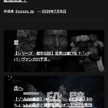
作成者:
Zozozo.jp
2026年7月15日
投
稿
前
ナ
過
【シリーズ・都市伝説】世界は滅びる？「バ
去
バ・ヴァンガの予言」
ビ
の
投
ゲ
稿:
ー
次へ
シ
次
【ゾゾゾの裏面】I M ≡ 莊 スペシャル直前！3分
の
ちょっとの新作と撮影直後のオフトークが配信
ョ