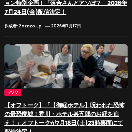
ョン特別企画！「落合さんとアソぼ？」2026年
7月24日(金)配信決定！
作成者:
Zozozo.jp
2026年7月17日
ゾゾゾ
【オフトーク】「【御経ホテル】呪われた恐怖
の最恐廃墟！香川・ホテル甚五郎のお経を追
え！」オフトークが7月18日(土)23時裏面にて
配信決定！