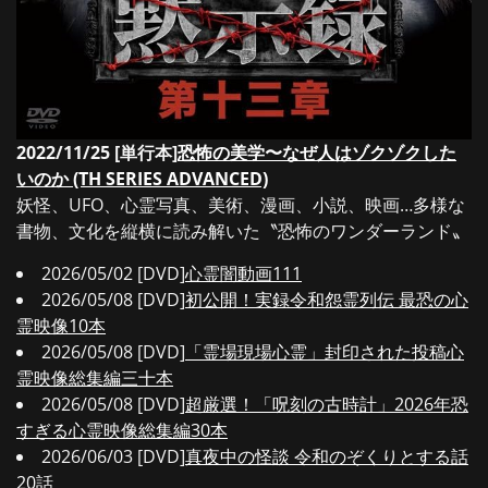
2022/11/25 [単行本]
恐怖の美学〜なぜ人はゾクゾクした
いのか (TH SERIES ADVANCED)
妖怪、UFO、心霊写真、美術、漫画、小説、映画…多様な
書物、文化を縦横に読み解いた〝恐怖のワンダーランド〟
2026/05/02 [DVD]
心霊闇動画111
2026/05/08 [DVD]
初公開！実録令和怨霊列伝 最恐の心
霊映像10本
2026/05/08 [DVD]
「霊場現場心霊」封印された投稿心
霊映像総集編三十本
2026/05/08 [DVD]
超厳選！「呪刻の古時計」2026年恐
すぎる心霊映像総集編30本
2026/06/03 [DVD]
真夜中の怪談 令和のぞくりとする話
20話