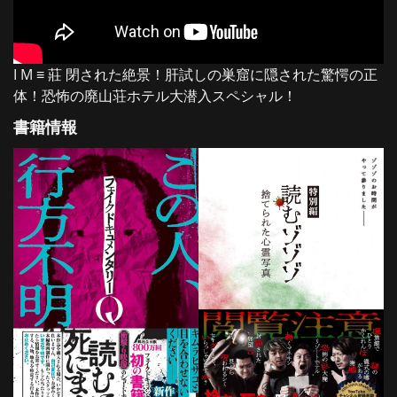
I M ≡ 莊 閉された絶景！肝試しの巣窟に隠された驚愕の正
体！恐怖の廃山荘ホテル大潜入スペシャル！
書籍情報