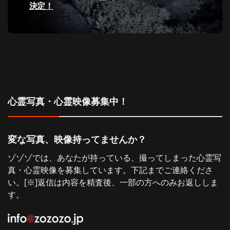
投
決定！
ン
稿:
心霊写真・心霊映像募集中！
変な写真、映像持ってませんか？
ゾゾゾでは、あなたが持っている、撮ってしまった心霊写
真・心霊映像を募集しています。下記までご連絡くださ
い。[※]返信は内容を精査後、一部の方へのみお返ししま
す。