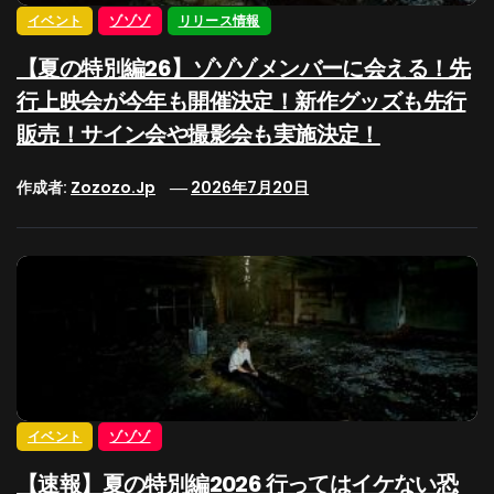
イベント
ゾゾゾ
リリース情報
【夏の特別編26】ゾゾゾメンバーに会える！先
行上映会が今年も開催決定！新作グッズも先行
販売！サイン会や撮影会も実施決定！
作成者:
Zozozo.jp
2026年7月20日
イベント
ゾゾゾ
【速報】夏の特別編2026 行ってはイケない恐