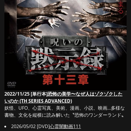
2022/11/25 [単行本]
恐怖の美学〜なぜ人はゾクゾクした
いのか (TH SERIES ADVANCED)
妖怪、UFO、心霊写真、美術、漫画、小説、映画…多様な
書物、文化を縦横に読み解いた〝恐怖のワンダーランド〟
2026/05/02 [DVD]
心霊闇動画111