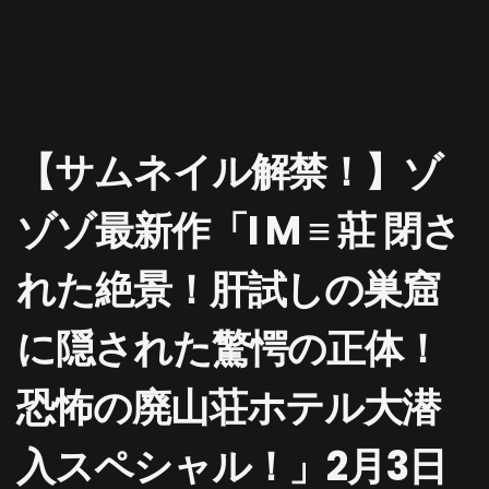
【サムネイル解禁！】ゾ
ゾゾ最新作「I M ≡ 莊 閉さ
れた絶景！肝試しの巣窟
に隠された驚愕の正体！
恐怖の廃山荘ホテル大潜
入スペシャル！」2月3日