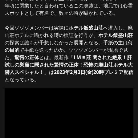
年頃に閉業したと言われているこの廃墟は、地元では心霊
スポットとして有名で、数々の噂が囁かれている。
今回ゾゾゾメンバーは実際に
ホテル飯盛山荘
へ潜入し、廃
山荘ホテルに囁かれる噂の検証を行うが、
ホテル飯盛山荘
の探索は誰もが予想しなかった展開となる。手紙の主は
何
の目的
で手紙を送ったのか。ゾゾゾメンバーが現地で見
た、
驚愕の正体
とは。最新作「
I M ≡ 莊 閉された絶景！肝
試しの巣窟に隠された驚愕の正体！恐怖の廃山荘ホテル大
潜入スペシャル！
」は
2023年2月3日(金)20時プレミア配信
となっている。