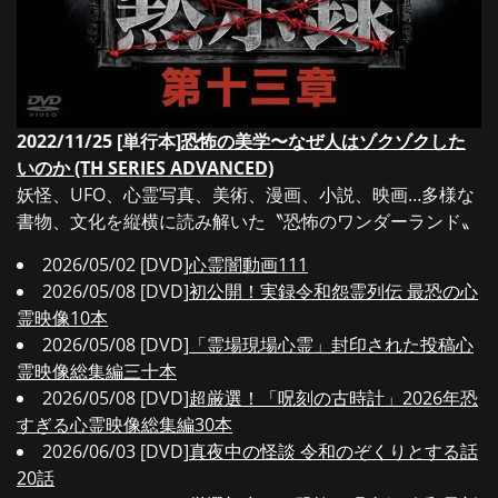
2022/11/25 [単行本]
恐怖の美学〜なぜ人はゾクゾクした
いのか (TH SERIES ADVANCED)
妖怪、UFO、心霊写真、美術、漫画、小説、映画…多様な
書物、文化を縦横に読み解いた〝恐怖のワンダーランド〟
2026/05/02 [DVD]
心霊闇動画111
2026/05/08 [DVD]
初公開！実録令和怨霊列伝 最恐の心
霊映像10本
2026/05/08 [DVD]
「霊場現場心霊」封印された投稿心
霊映像総集編三十本
2026/05/08 [DVD]
超厳選！「呪刻の古時計」2026年恐
すぎる心霊映像総集編30本
2026/06/03 [DVD]
真夜中の怪談 令和のぞくりとする話
20話