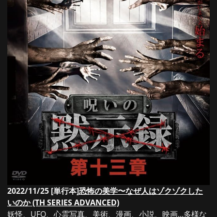
2022/11/25 [単行本]
恐怖の美学〜なぜ人はゾクゾクした
いのか (TH SERIES ADVANCED)
妖怪、UFO、心霊写真、美術、漫画、小説、映画…多様な