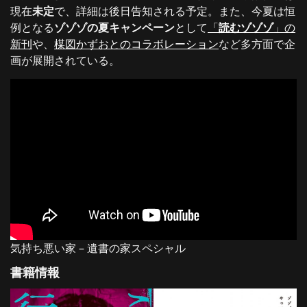
現在
未定
で、詳細は後日告知される予定。また、今夏は恒
例となる
ゾゾゾの夏キャンペーン
として
「
読むゾゾゾ
」の
新刊
や、
楳図かずおとのコラボレーション
など多方面で企
画が展開されている。
気持ち悪い家 – 遺書の家スペシャル
書籍情報