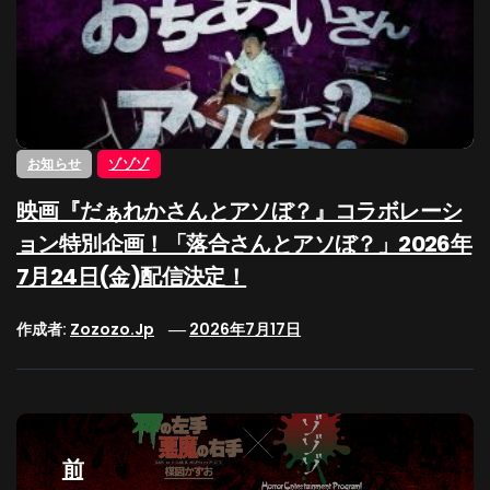
お知らせ
ゾゾゾ
映画『だぁれかさんとアソぼ？』コラボレーシ
ョン特別企画！「落合さんとアソぼ？」2026年
7月24日(金)配信決定！
作成者:
Zozozo.jp
2026年7月17日
投
稿
前