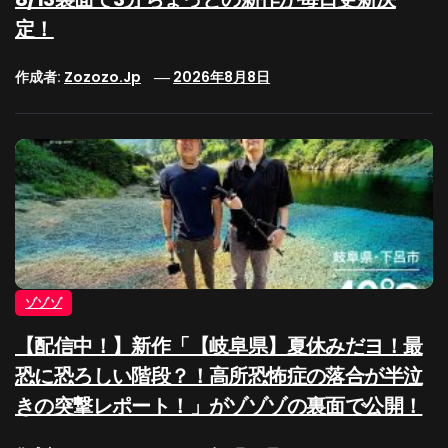
定！
作成者:
Zozozo.jp
2026年8月8日
ゾゾゾ
【配信中！】新作「【岐阜県】夏休みだヨ！最
恐に恐ろしい階段？！高所恐怖症の落合が半泣
きの突撃レポート！」がゾゾゾの裏面で公開！