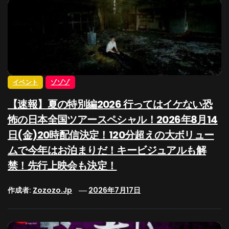
イベント
ゾゾゾ
【速報】夏の特別編2026 行ってはイケない恐
怖の日本全国ツアースペシャル！2026年8月14
日(金)20時配信決定！120分超えの大ボリュー
ムで今年はお泊まりだ！キービジュアルも解
禁！先行上映会も決定！
作成者:
Zozozo.jp
2026年7月17日