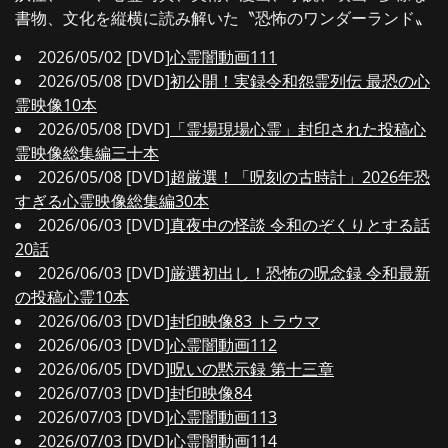
書物、文化を縦横に読み解いた〝恐怖のワンダーランド〟
2026/05/02 [DVD]
心霊闇動画111
2026/05/08 [DVD]
初公開！実録令和怨霊列伝 最恐の心
霊映像10本
2026/05/08 [DVD]
「霊場現場心霊」封印された投稿心
霊映像総集編三十本
2026/05/08 [DVD]
超厳選！「呪刻の古時計」2026年恐
すぎる心霊映像総集編30本
2026/06/03 [DVD]
真夜中の怪談 令和のぞくりとする話
20話
2026/06/03 [DVD]
厳選初出し！恐怖の呪念録 令和最新
の投稿心霊10本
2026/06/03 [DVD]
封印映像83 トラウマ
2026/06/03 [DVD]
心霊闇動画112
2026/06/05 [DVD]
呪いの黙示録 第十三章
2026/07/03 [DVD]
封印映像84
2026/07/03 [DVD]
心霊闇動画113
2026/07/03 [DVD]
心霊闇動画114