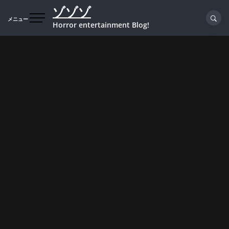
コ
ゾゾゾ
ン
メニュー
Horror entertainment Blog!
テ
ン
ツ
へ
ス
キ
ッ
プ