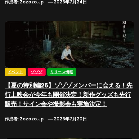
作成者:
Zozozo.jp
2026年7月24日
イベント
ゾゾゾ
リリース情報
【夏の特別編26】ゾゾゾメンバーに会える！先
行上映会が今年も開催決定！新作グッズも先行
販売！サイン会や撮影会も実施決定！
作成者:
Zozozo.jp
2026年7月20日