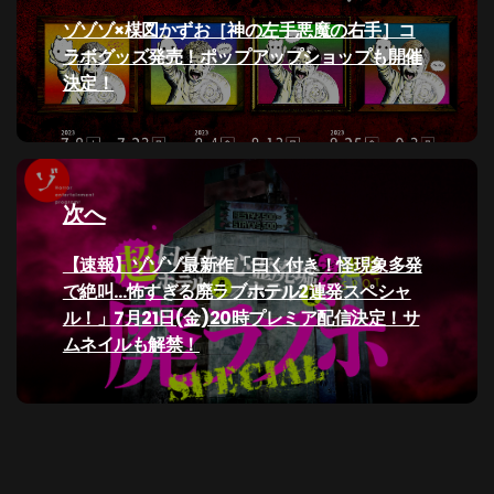
ナ
過
ゾゾゾ×楳図かずお［神の左手悪魔の右手］コ
去
ラボグッズ発売！ポップアップショップも開催
ビ
の
決定！
投
ゲ
稿:
ー
次へ
シ
次
【速報】ゾゾゾ最新作「曰く付き！怪現象多発
ョ
の
で絶叫…怖すぎる廃ラブホテル2連発スペシャ
ン
投
ル！」7月21日(金)20時プレミア配信決定！サ
稿:
ムネイルも解禁！