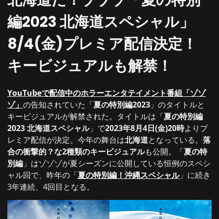
北海道だ！ゾゾゾ「夏の特別
編2023 北海道スペシャル」
8/4(金)プレミア配信決定！
キービジュアルも解禁！
YouTubeで配信中のホラーエンタテイメント番組「ゾゾ
ゾ」
の告知されていた「
夏の特別編2023
」のタイトルと
キービジュアルが解禁された。タイトルは「
夏の特別編
2023 北海道スペシャル
」で
2023年8月4日(金)20時
よりプ
レミア配信が決定。今年の舞台は
北海道
となっている。
落
合の衝撃的？な2種類のキービジュアル
も公開。「
夏の特
別編
」はゾゾゾが夏シーズンに公開している恒例のスペシ
ャル回で、昨年の「
夏の特別編！沖縄スペシャル
」に続き
3年連続、4回目となる。