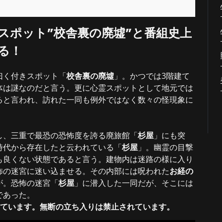
スポット”校舎裏の廃墟”と番組史上
る！
曰く付きスポット「
校舎裏の廃墟
」。かつでは3階建て
体は謎なのだと言う。更に心霊スポットとして地元では
ると言われ、訪れた一同も例外ではなく数々の怪現象に
し、三重で最恐の恐怖度を誇る廃旅館「
杉屋
」にも突
時代から存在したと云われている「
杉屋
」。幽霊の目撃
も良くない状態であると言う。建物内は迷路の様に入り
怖の迷宮に迷い込ませる。その内部には呪われた
お経の
が。恐怖の迷宮「
杉屋
」に潜入した一同だが、そこには
であった。
っています。無断の立ち入りは禁止されています。