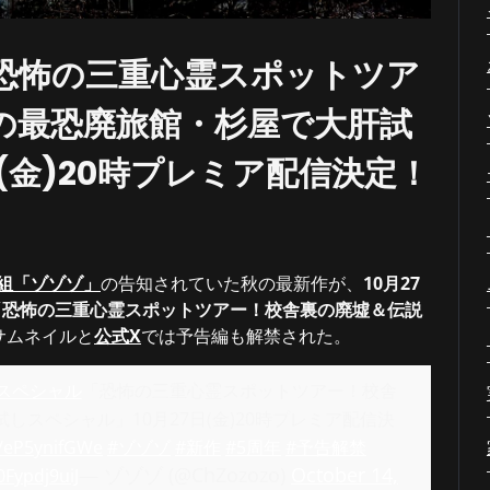
恐怖の三重心霊スポットツア
の最恐廃旅館・杉屋で大肝試
(金)20時プレミア配信決定！
番組「ゾゾゾ」
の告知されていた秋の最新作が、
10月27
「
恐怖の三重心霊スポットツアー！校舎裏の廃墟＆伝説
サムネイルと
公式X
では予告編も解禁された。
スペシャル
「恐怖の三重心霊スポットツアー！校舎
スペシャル」10月27日(金)20時プレミア配信決
o/eP5ynifGWe
#ゾゾゾ
#新作
#5周年
#予告解禁
— ゾゾゾ (@ChZozozo)
October 14,
0Fypdj9uiJ