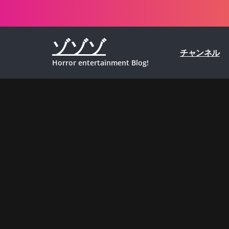
コ
ン
テ
ゾゾゾ
ン
チャンネル
ツ
Horror entertainment Blog!
へ
ス
キ
ッ
プ