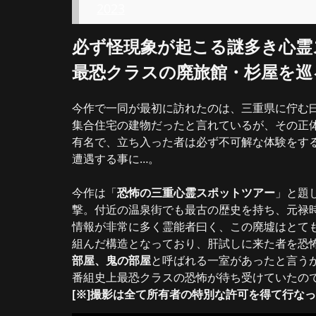
2023
必ず怪現象が起こる謎多き心霊
最恐クラスの廃旅館・杉屋を巡
今作で一同が最初に訪れたのは、三重県に佇む
集合住宅の建物だったと言れているが、その正
有名で、立ち入った者は必ず不可解な体験をす
遭遇する事に…。
今作は「
恐怖の三重心霊スポットツアー
」と題
撃。付近の温泉街でも最古の歴史を持ち、元禄
情報が非常に多く霊能者曰く、この廃墟はとて
組んだ構造となっており、肝試しに来た者を恐
部屋、鬼の部屋
と呼ばれる一室があったと言う
番組史上最恐クラスの恐怖が待ち受けていたの
[※]撮影は全て所有者の特別な許可を得て行な