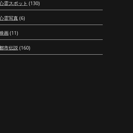
心霊スポット
(130)
心霊写真
(6)
映画
(11)
都市伝説
(160)