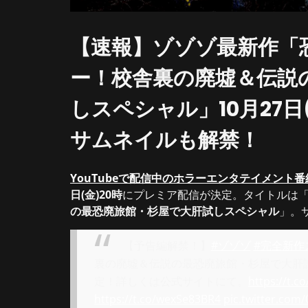
【速報】ゾゾゾ最新作「
ー！校舎裏の廃墟＆伝説
しスペシャル」10月27日
サムネイルも解禁！
YouTubeで配信中のホラーエンタテイメント
日(金)20時
にプレミア配信が決定。タイトルは
の最恐廃旅館・杉屋で大肝試しスペシャル
」。
【予告編解禁！】
#ゾゾゾ
#完全新作
裏の廃墟＆伝説の最恐廃旅館・杉屋で大肝試し
定！詳しくは公式サイトにて。
https://t.c
https://t.co/wexSe83BR4
pic.twitter.com/